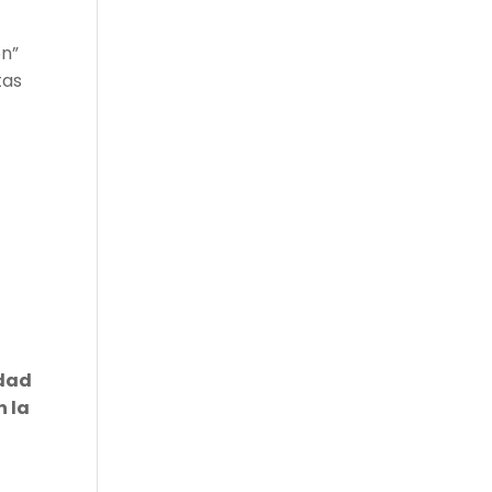
ón”
tas
idad
n la