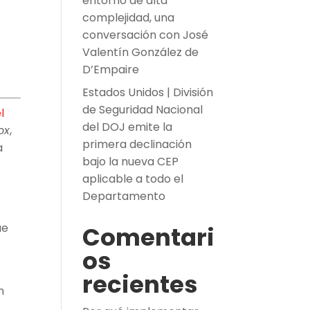
entorno de alta
complejidad, una
conversación con José
Valentín González de
D’Empaire
Estados Unidos | División
de Seguridad Nacional
l
del DOJ emite la
ox
,
primera declinación
a
bajo la nueva CEP
aplicable a todo el
Departamento
ue
Comentari
os
recientes
n