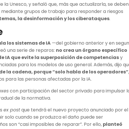
e la Unesco, y señaló que, más que actualizarla, se deben
s mediante grupos de trabajo para responder a riesgos
stemas, la desinformación y los ciberataques
.
e
la los sistemas de IA
—del gobierno anterior y en segu
teó una serie de reparos:
no crea un órgano específico
de IA que evite la superposición de competencias
y
ciadas para los modelos de uso general. Además, dijo q
s de la cadena, porque “solo habla de los operadores”
s para las personas afectadas por la IA.
oxes
con participación del sector privado para impulsar l
radual de la normativa.
os
ex post
que tendrá el nuevo proyecto anunciado por el
nir solo cuando se produzca el daño puede ser
s son “casi imposibles de reparar”. Por ello,
planteó