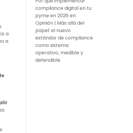
Por qué implementar
compliance digital en tu
pyme en 2026
en
Opinión | Más allá del
s
papel: el nuevo
os a
estándar de compliance
no a
como sistema
operativo, medible y
defendible
de
lir
es
de