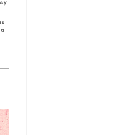
s y
as
la