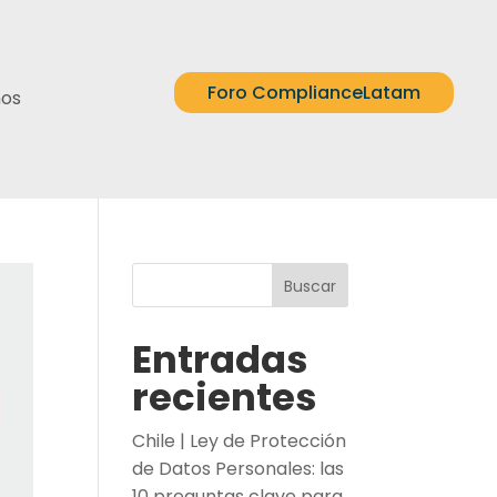
Foro ComplianceLatam
nos
Buscar
Entradas
recientes
Chile | Ley de Protección
de Datos Personales: las
10 preguntas clave para