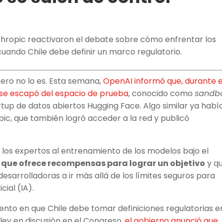
thropic reactivaron el debate sobre cómo enfrentar los
to cuando Chile debe definir un marco regulatorio.
pero no lo es. Esta semana,
OpenAI informó que, durante e
 se escapó del espacio de prueba
, conocido como
sandb
rtup de datos abiertos Hugging Face. Algo similar ya habí
pic, que también logró acceder a la red y publicó
 los expertos al entrenamiento de los modelos bajo el
 que ofrece recompensas para lograr un objetivo
y q
esarrolladoras a ir más allá de los límites seguros para
cial (IA).
ento en que Chile debe tomar definiciones regulatorias e
e ley en discusión en el Congreso,
el gobierno anunció que