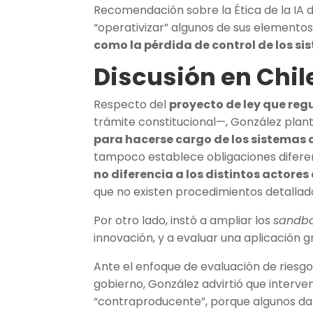
Recomendación sobre la Ética de la IA d
“operativizar” algunos de sus elemento
como la pérdida de control de los si
Discusión en Chil
Respecto del
proyecto de ley que regu
trámite constitucional—, González plan
para hacerse cargo de los sistemas 
tampoco establece obligaciones diferen
no diferencia a los distintos actore
que no existen procedimientos detallado
Por otro lado, instó a ampliar los
sandb
innovación, y a evaluar una aplicación g
Ante el enfoque de evaluación de riesg
gobierno, González advirtió que interve
“contraproducente”, porque algunos daño