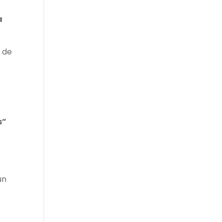
a
a de
s”
un