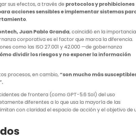
gar sus efectos, a través de
protocolos y prohibiciones
para acciones sensibles e implementar sistemas par
ortamiento
.
montech, Juan Pablo Granda
, coincidió en la importanci
rnanza corporativa es el factor que marca la diferencia.
iones como las ISO 27.001 y 42.000 —de gobernanza
ómo dividir los riesgos y no exponer la información
tos procesos, en cambio,
“son mucho más susceptible
”.
ncidentes de frontera (como GPT-5.6 Sol) del uso
etamente diferentes a lo que usa la mayoría de las
mitan con claridad el espacio de acción y el objetivo de 
rdos