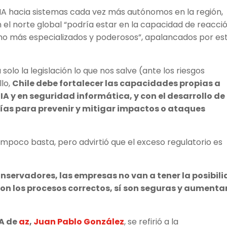
IA hacia sistemas cada vez más autónomos en la región,
on el norte global “podría estar en la capacidad de reacci
ho más especializados y poderosos”, apalancados por es
lo la legislación lo que nos salve (ante los riesgos
llo,
Chile debe fortalecer las capacidades propias a
IA y en seguridad informática, y con el desarrollo de
ías para prevenir y mitigar impactos o ataques
tampoco basta, pero advirtió que el exceso regulatorio es
servadores, las empresas no van a tener la posibil
n los procesos correctos, sí son seguras y aumenta
IA de
az
,
Juan Pablo González
, se refirió a la