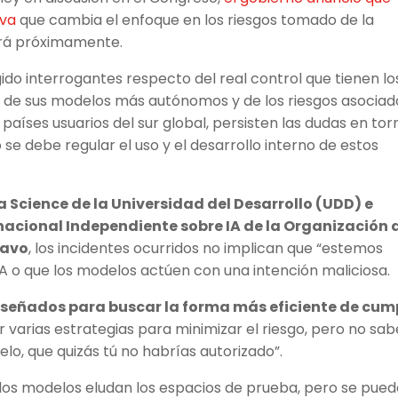
iva
que cambia el enfoque en los riesgos tomado de la
tará próximamente.
ido interrogantes respecto del real control que tienen lo
 de sus modelos más autónomos y de los riesgos asociad
 países usuarios del sur global, persisten las dudas en tor
e debe regular el uso y el desarrollo interno de estos
a Science de la Universidad del Desarrollo (UDD) e
rnacional Independiente sobre IA de la Organización 
ravo
, los incidentes ocurridos no implican que “estemos
A o que los modelos actúen con una intención maliciosa.
iseñados para buscar la forma más eficiente de cump
r varias estrategias para minimizar el riesgo, pero no sab
o, que quizás tú no habrías autorizado”.
los modelos eludan los espacios de prueba, pero se pue