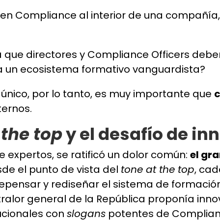
en Compliance al interior de una compañía
 que directores y Compliance Officers deb
a un ecosistema formativo vanguardista?
único, por lo tanto, es muy importante que
c
ternos.
 the top
y el desafío de in
expertos, se ratificó un dolor común:
el gr
de el punto de vista del
tone at the top
, ca
 repensar y rediseñar el sistema de formació
lor general de la República proponía innova
tucionales con
slogans
potentes de Complian