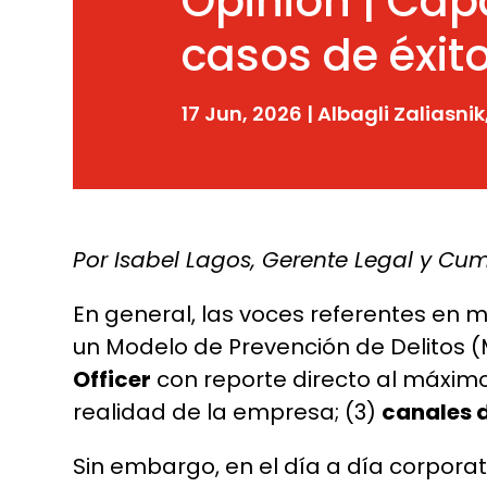
Opinión | Cap
casos de éxit
17 Jun, 2026
|
Albagli Zaliasnik
Por Isabel Lagos, Gerente Legal y Cum
En general, las voces referentes en 
un Modelo de Prevención de Delitos
Officer
con reporte directo al máximo
realidad de la empresa; (3)
canales 
Sin embargo, en el día a día corpora