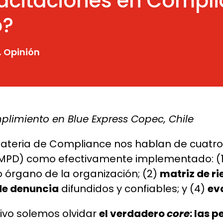
acitaciones en Compli
o?
,
Opinión
plimiento en Blue Express Copec, Chile
materia de Compliance nos hablan de cuatro
 (MPD) como efectivamente implementado: (
 órgano de la organización; (2)
matriz de r
de denuncia
difundidos y confiables; y (4)
ev
tivo solemos olvidar
el verdadero
core
: las 