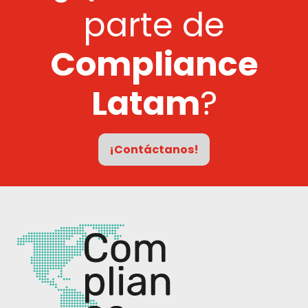
parte de
Compliance
Latam
?
¡Contáctanos!