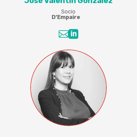
José Valentín González
Socio
D’Empaire

