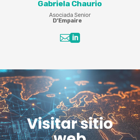
Gabriela Chaurio
Asociada Senior
D’Empaire


Visitar sitio
web