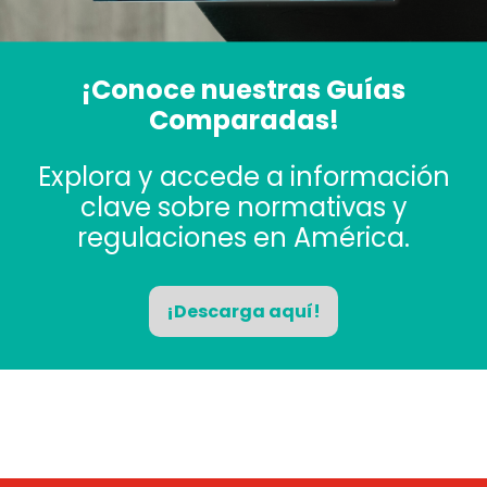
¡Conoce nuestras Guías
Comparadas!
Explora y accede a información
clave sobre normativas y
regulaciones en América.
¡Descarga aquí!