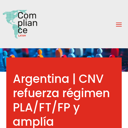
Argentina | CNV
refuerza régimen
PLA/FT/FP y
amplía