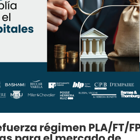
efuerza régimen PLA/FT/F
ias para el mercado de