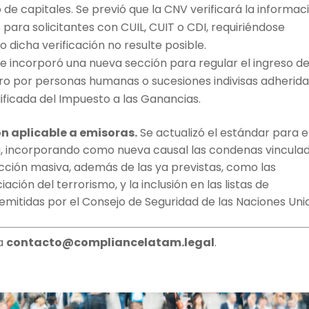
e capitales. Se previó que la CNV verificará la informac
para solicitantes con CUIL, CUIT o CDI, requiriéndose
dicha verificación no resulte posible.
e incorporó una nueva sección para regular el ingreso d
ero por personas humanas o sucesiones indivisas adherida
ficada del Impuesto a las Ganancias.
n aplicable a emisoras.
Se actualizó el estándar para e
ca, incorporando como nueva causal las condenas vincula
cción masiva, además de las ya previstas, como las
ción del terrorismo, y la inclusión en las listas de
 emitidas por el Consejo de Seguridad de las Naciones Uni
 a
contacto@compliancelatam.legal
.