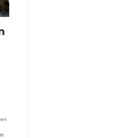
n
 en
as