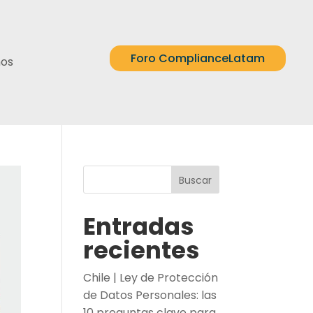
Foro ComplianceLatam
nos
Buscar
Entradas
recientes
Chile | Ley de Protección
de Datos Personales: las
10 preguntas clave para