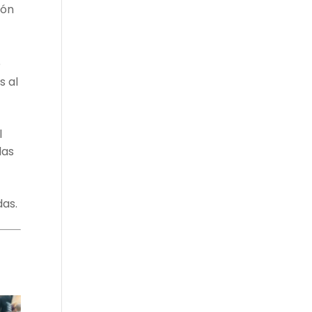
ión
e
s al
l
das
das.