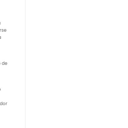
a
arse
a
6 de
e
idor