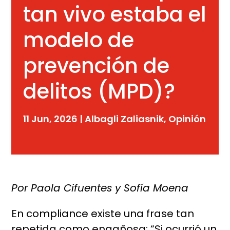
tan vivo estaba el
modelo de
prevención de
delitos (MPD)?
11 Jun, 2026
|
Albagli Zaliasnik
,
Opinión
Por Paola Cifuentes y Sofía Moena
En compliance existe una frase tan
repetida como engañosa: “Si ocurrió un