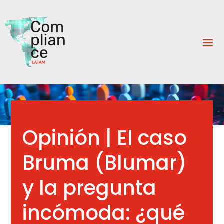
Opinión | El caso
Bruma (Blumar)
y la pregunta
incómoda: ¿qué