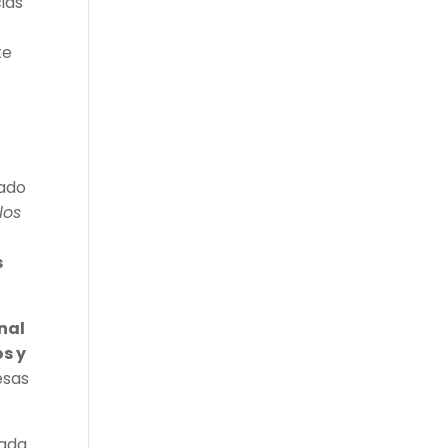
ias
te
lado
los
s
nal
s y
esas
lada