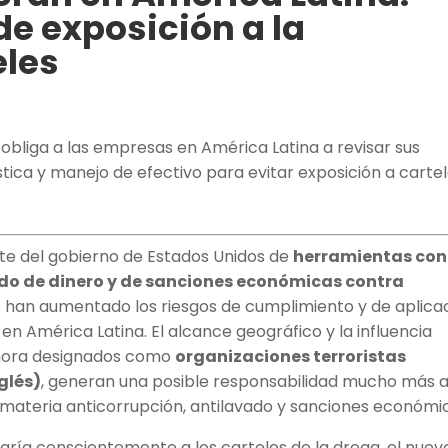
e exposición a la
eles
 obliga a las empresas en América Latina a revisar sus
stica y manejo de efectivo para evitar exposición a carte
rte del gobierno de Estados Unidos de
herramientas con
vado de dinero y de sanciones económicas contra
 han aumentado los riesgos de cumplimiento y de aplica
en América Latina. El alcance geográfico y la influencia
 ahora designados como
organizaciones terroristas
nglés)
, generan una posible responsabilidad mucho más a
 materia anticorrupción, antilavado y sanciones económi
ía conscientemente a los carteles de la droga, el nuev