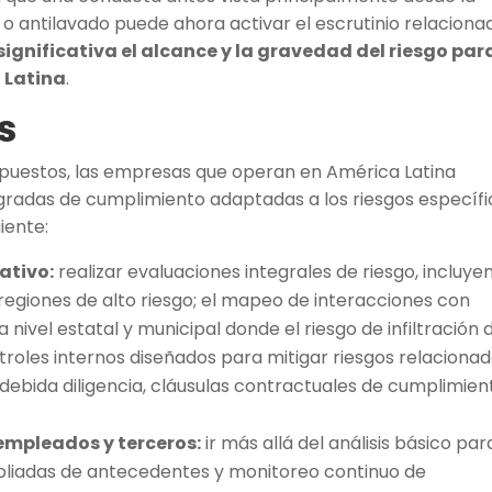
o antilavado puede ahora activar el escrutinio relaciona
ignificativa el alcance y la gravedad del riesgo par
 Latina
.
s
rpuestos, las empresas que operan en América Latina
gradas de cumplimiento adaptadas a los riesgos específi
iente:
ativo:
realizar evaluaciones integrales de riesgo, incluye
egiones de alto riesgo; el mapeo de interacciones con
 nivel estatal y municipal donde el riesgo de infiltración 
roles internos diseñados para mitigar riesgos relaciona
debida diligencia, cláusulas contractuales de cumplimien
 empleados y terceros:
ir más allá del análisis básico par
s ampliadas de antecedentes y monitoreo continuo de