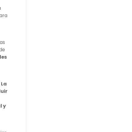
a
para
tas
 de
les
.
La
uir
l y