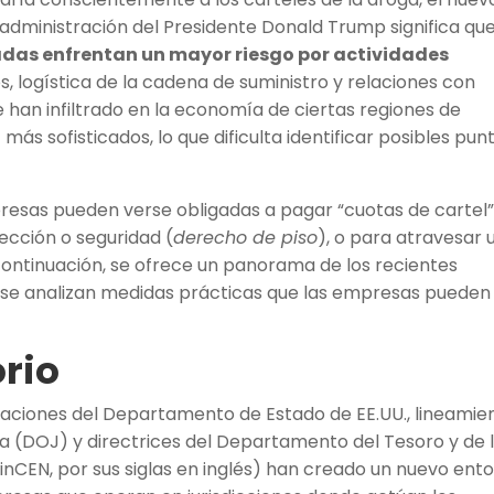
 administración del Presidente Donald Trump significa qu
adas enfrentan un mayor riesgo por actividades
os, logística de la cadena de suministro y relaciones con
e han infiltrado en la economía de ciertas regiones de
más sofisticados, lo que dificulta identificar posibles pun
presas pueden verse obligadas a pagar “cuotas de cartel
tección o seguridad (
derecho de piso
), o para atravesar 
 continuación, se ofrece un panorama de los recientes
 se analizan medidas prácticas que las empresas pueden
rio
gnaciones del Departamento de Estado de EE.UU., lineamie
ia (DOJ) y directrices del Departamento del Tesoro y de 
FinCEN, por sus siglas en inglés) han creado un nuevo ent