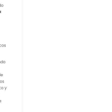
do
a
cos
ndo
de
dos
to y
a