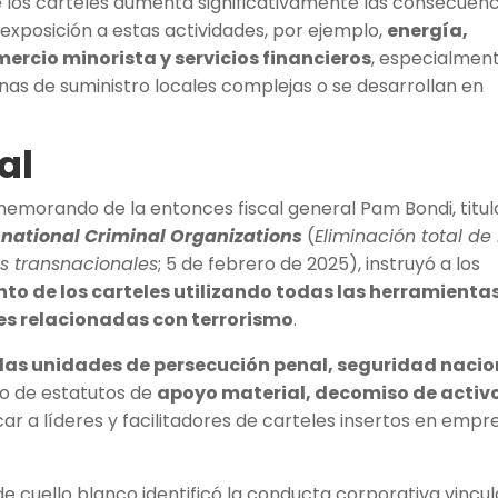
e los carteles aumenta significativamente las consecuenc
xposición a estas actividades, por ejemplo,
energía,
mercio minorista y servicios financieros
, especialmen
as de suministro locales complejas o se desarrollan en
al
memorando de la entonces fiscal general Pam Bondi, titu
nsnational Criminal Organizations
(
Eliminación total de 
es transnacionales
; 5 de febrero de 2025), instruyó a los
to de los carteles utilizando todas las herramienta
nes relacionadas con terrorismo
.
 las unidades de persecución penal, seguridad nacio
so de estatutos de
apoyo material, decomiso de activo
ar a líderes y facilitadores de carteles insertos en empr
de cuello blanco identificó la conducta corporativa vincu