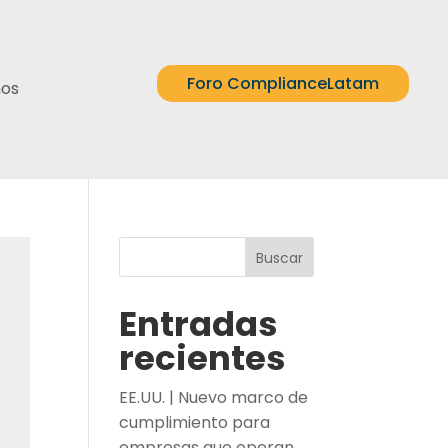
Foro ComplianceLatam
nos
Buscar
Entradas
recientes
EE.UU. | Nuevo marco de
cumplimiento para
empresas que operan