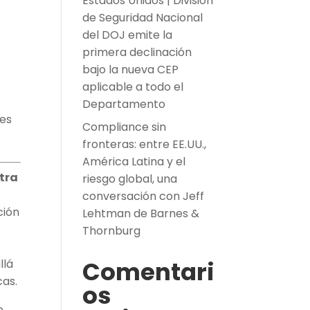
Estados Unidos | División
de Seguridad Nacional
del DOJ emite la
primera declinación
bajo la nueva CEP
aplicable a todo el
Departamento
les
Compliance sin
fronteras: entre EE.UU.,
América Latina y el
tra
riesgo global, una
conversación con Jeff
ción
Lehtman de Barnes &
Thornburg
Comentari
llá
cas.
os
o