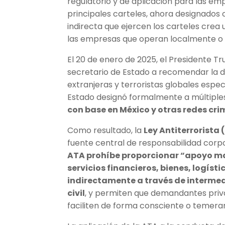
regulatorio y de aplicación para las em
principales carteles, ahora designados
indirecta que ejercen los carteles cre
las empresas que operan localmente o 
El 20 de enero de 2025, el Presidente T
secretario de Estado a recomendar la d
extranjeras y terroristas globales espe
Estado designó formalmente a múltiple
con base en México y otras redes cri
Como resultado, la
Ley Antiterrorista 
fuente central de responsabilidad corp
ATA prohíbe proporcionar “apoyo mat
servicios financieros, bienes, logíst
indirectamente a través de intermed
civil
, y permiten que demandantes pri
faciliten de forma consciente o temerar