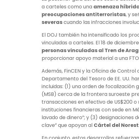
a carteles como una
amenaza híbrida,
preocupaciones antiterroristas
, y s
severas
cuando las infracciones invol
El DOJ también ha intensificado los pr
vinculadas a carteles. El 18 de diciembr
personas vinculadas al Tren de Ara
proporcionar apoyo material a una FTO
Además, FinCEN y la Oficina de Control d
Departamento del Tesoro de EE. UU. han
incluidas: (1) una orden de focalización
(MSB) cerca de la frontera suroeste pr
transacciones en efectivo de US$200 o m
instituciones financieras con sede en 
lavado de dinero”; y (3) designaciones 
clave” que apoyan al
Cártel del Nores
En conjunto, estos desarrollos refuerza