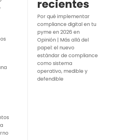
recientes
e
Por qué implementar
compliance digital en tu
pyme en 2026
en
tos
Opinión | Más allá del
papel: el nuevo
estándar de compliance
”
como sistema
una
operativo, medible y
defendible
ntos
la
orno