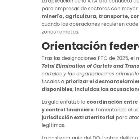
La aplicación de la ATA a la conducta d
para empresas de sectores con mayor e
minería, agricultura, transporte, co
cuando las operaciones requieren caden
zonas remotas.
Orientación feder
Tras las designaciones FTO de 2025, el 
Total Elimination of Cartels and Tra
carteles y las organizaciones criminal
fiscales a
priorizar el desmantelamien
disponibles, incluidas las acusacio
La guía enfatizó la
coordinación entre
y control financiero
, fomentando el u
jurisdicción extraterritorial
para atac
legítimas.
La posterior guía del DOJ sobre delitos 