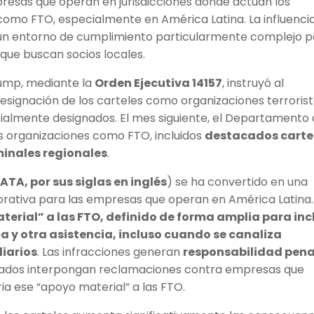
presas que operan en jurisdicciones donde actúan los
 como FTO, especialmente en América Latina. La influenci
a un entorno de cumplimiento particularmente complejo 
que buscan socios locales.
rump, mediante la
Orden Ejecutiva 14157
, instruyó al
esignación de los carteles como organizaciones terroris
cialmente designados. El mes siguiente, el Departamento
s organizaciones como FTO, incluidos
destacados carte
minales regionales
.
(ATA, por sus siglas en inglés
) se ha convertido en una
orativa para las empresas que operan en América Latina
erial” a las FTO, definido de forma amplia para incl
ica y otra asistencia, incluso cuando se canaliza
iarios
. Las infracciones generan
responsabilidad pena
vados interpongan reclamaciones contra empresas que
ia ese “apoyo material” a las FTO.