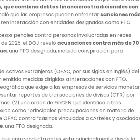
 que combina delitos financieros tradicionales con
eñaló que las empresas pueden enfrentar
sanciones má
ucren interacción con entidades designadas como FTO.
ocesos penales contra personas involucradas en redes
e de 2025, el DOJ reveló
acusaciones contra más de 70
gua
, una FTO designada, incluida conspiración para
.
e Activos Extranjeros (OFAC, por sus siglas en inglés) del
 emitido medidas dirigidas a interacciones con FTO,
 geográfica que exige a las empresas de servicios monetar
esentar reportes de transacciones de divisas (CTR) por
ás; (2) una orden de FinCEN que identifica a tres
México como “principales preocupaciones en materia de
de OFAC contra “casinos vinculados a cArteles y asociado
te
, una FTO designada.
n que una conducta antes vista principalmente desde la