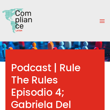
Podcast | Rule
The Rules
Episodio 4;
Gabriela Del