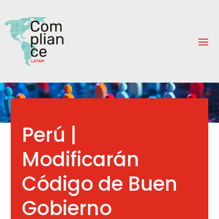
Perú |
Modificarán
Código de Buen
Gobierno