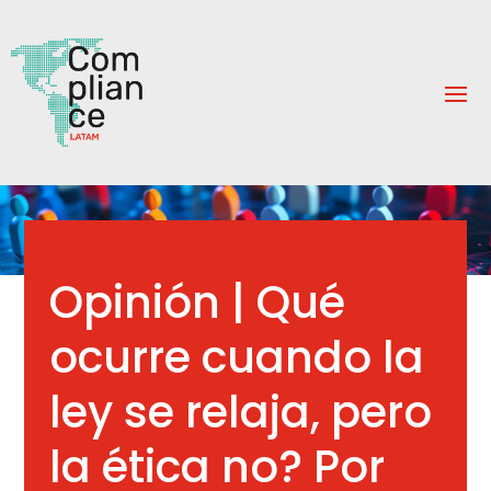
Opinión | Qué
ocurre cuando la
ley se relaja, pero
la ética no? Por