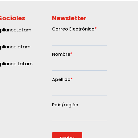
Sociales
Newsletter
plianceLatam
liancelatam
liance Latam