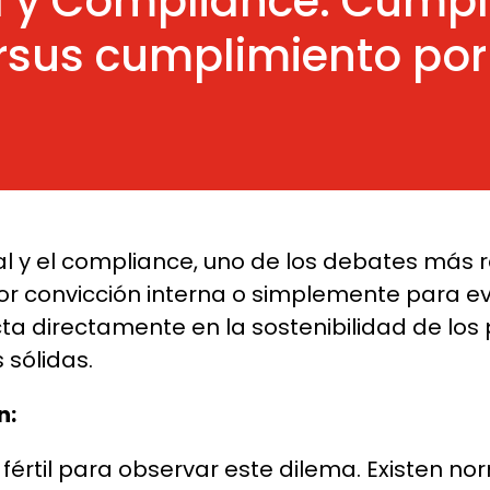
ca y Compliance: Cump
rsus cumplimiento por
al y el compliance, uno de los debates más r
r convicción interna o simplemente para evi
ta directamente en la sostenibilidad de lo
 sólidas.
n:
o fértil para observar este dilema. Existen n