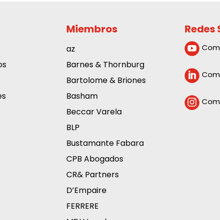
Miembros
Redes 
Com
az

os
Barnes & Thornburg
Comp

Bartolome & Briones
es
Basham
Comp

Beccar Varela
BLP
Bustamante Fabara
CPB Abogados
CR& Partners
D’Empaire
FERRERE