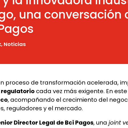
 y la innovadora indus
go, una conversación 
 Pagos
k
,
Noticias
 un proceso de transformación acelerada, i
 regulatorio
cada vez más exigente. En este
ico
, acompañando el crecimiento del negocio,
es, reguladores y el mercado.
nior Director Legal de Bci Pagos
, una
joint v