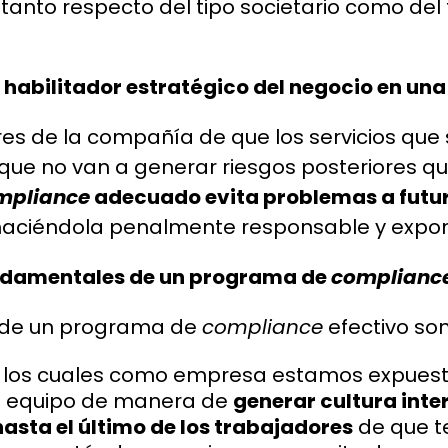
tanto respecto del tipo societario como del
habilitador estratégico del negocio en un
ores de la compañía de que los servicios que
ue no van a generar riesgos posteriores qu
mpliance
adecuado evita problemas a futu
o haciéndola penalmente responsable y expon
fundamentales de un programa de
complianc
es de un programa de
compliance
efectivo son
 los cuales como empresa estamos expuest
el equipo de manera de
generar cultura int
hasta el último de los trabajadores
de que t