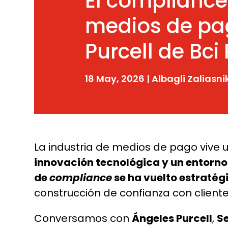
El compliance
medios de pa
Purcell de Bci
18 May, 2026
|
Albagli Zaliasni
La industria de medios de pago vive
innovación tecnológica y un entorno
de
compliance
se ha vuelto estratég
construcción de confianza con client
Conversamos con
Ángeles Purcell
,
Se