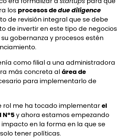
co era formalizar a
startups
para que
ra los
procesos de
due diligence
to de revisión integral que se debe
 de invertir en este tipo de negocios
que su gobernanza y procesos estén
nciamiento.
nía como filial a una administradora
era más concreta al
área de
cesario para implementarlo de
ste rol me ha tocado implementar
el
l N°5
y ahora estamos empezando
 impacto en la forma en la que se
olo tener políticas.