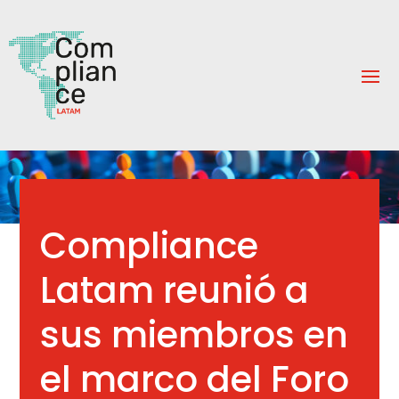
Compliance
Latam reunió a
sus miembros en
el marco del Foro