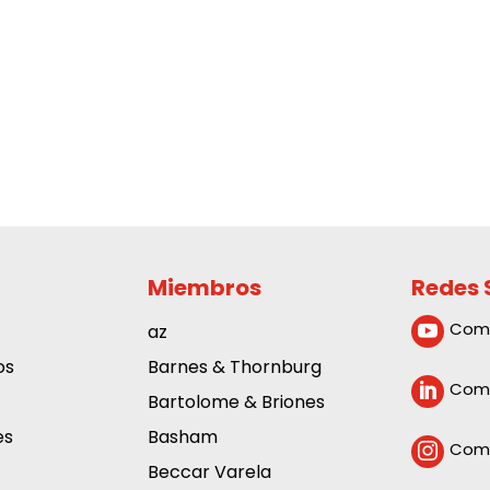
Miembros
Redes 
Com
az

os
Barnes & Thornburg
Comp

Bartolome & Briones
es
Basham
Comp

Beccar Varela