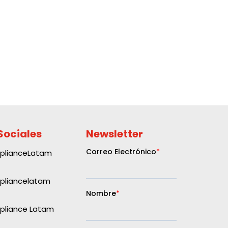
Sociales
Newsletter
plianceLatam
liancelatam
liance Latam