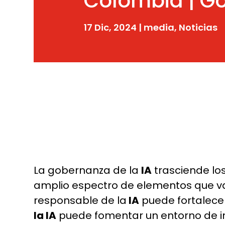
Colombia | Gob
17 Dic, 2024
|
media
,
Noticias
La gobernanza de la
IA
trasciende lo
amplio espectro de elementos que van
responsable de la
IA
puede fortalecer
la IA
puede fomentar un entorno de in