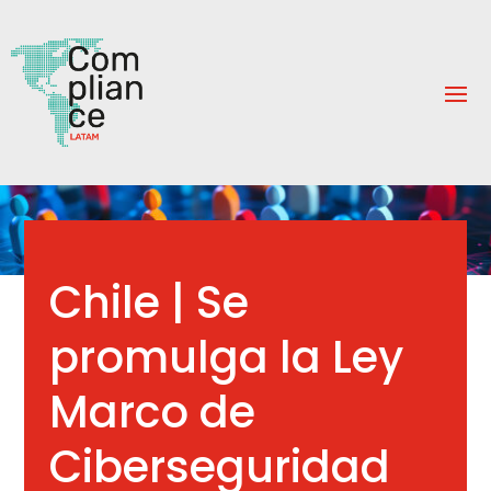
Chile | Se
promulga la Ley
Marco de
Ciberseguridad