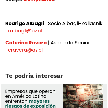
Rodrigo Albagli
| Socio Albagli-Zaliasnik
|
ralbagli@az.cl
Caterina Ravera
| Asociada Senior
|
cravera@az.cl
Te podría interesar