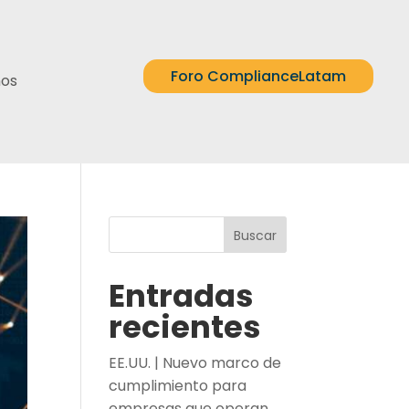
Foro ComplianceLatam
nos
Buscar
Entradas
recientes
EE.UU. | Nuevo marco de
cumplimiento para
empresas que operan