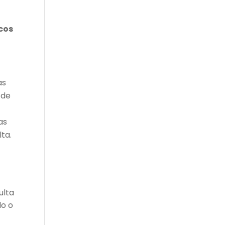
icos
as
 de
as
ta.
ulta
do o