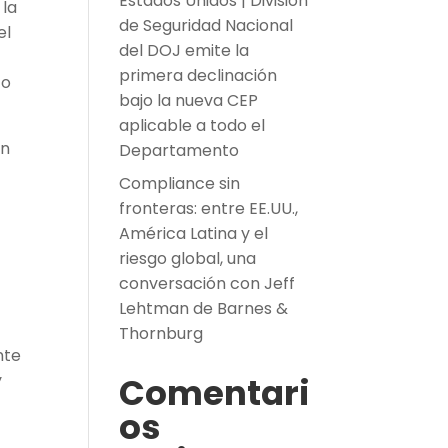
Estados Unidos | División
 la
de Seguridad Nacional
el
del DOJ emite la
primera declinación
to
bajo la nueva CEP
aplicable a todo el
ón
Departamento
Compliance sin
fronteras: entre EE.UU.,
América Latina y el
riesgo global, una
conversación con Jeff
Lehtman de Barnes &
Thornburg
nte
y
Comentari
os