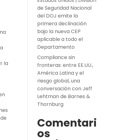
Estados Unidos | División
de Seguridad Nacional
del DOJ emite la
primera declinación
bajo la nueva CEP
ema
aplicable a todo el
Departamento
za
Compliance sin
r la
fronteras: entre EE.UU.,
América Latina y el
riesgo global, una
conversación con Jeff
en
Lehtman de Barnes &
Thornburg
ones
 de
Comentari
os