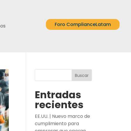
Foro ComplianceLatam
nos
Buscar
Entradas
recientes
EE.UU. | Nuevo marco de
cumplimiento para
empresas que operan