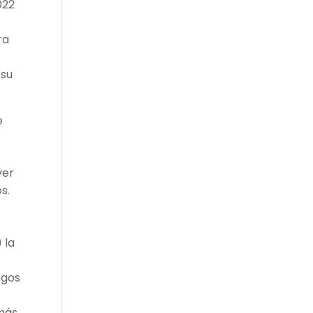
022
ra
 su
e
ver
s.
 la
egos
 más