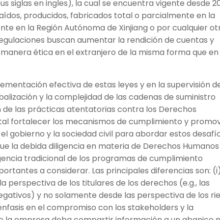
us siglas en ingles), la cual se encuentra vigente desde 2
aídos, producidos, fabricados total o parcialmente en la
nte en la Región Autónoma de Xinjiang o por cualquier ot
 regulaciones buscan aumentar la rendición de cuentas y
manera ética en el extranjero de la misma forma que en
lementación efectiva de estas leyes y en la supervisión d
obalización y la complejidad de las cadenas de suministro
ión de las prácticas atentatorias contra los Derechos
tal fortalecer los mecanismos de cumplimiento y promo
 el gobierno y la sociedad civil para abordar estos desafío
que la debida diligencia en materia de Derechos Humanos
ligencia tradicional de los programas de cumplimiento
ortantes a considerar. Las principales diferencias son: (i)
a perspectiva de los titulares de los derechos (e.g., las
gativos) y no solamente desde las perspectiva de los ri
 énfasis en el compromiso con los stakeholders y la
que la empresa deba compartir información a un abanico