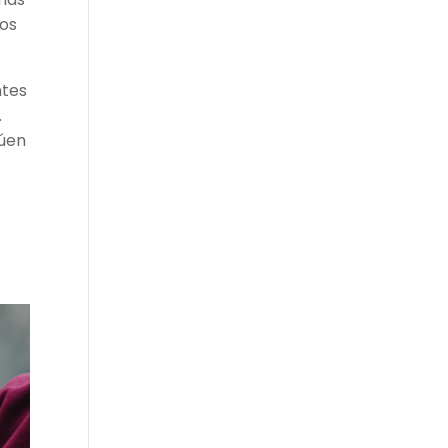
ios
ntes
.
túen