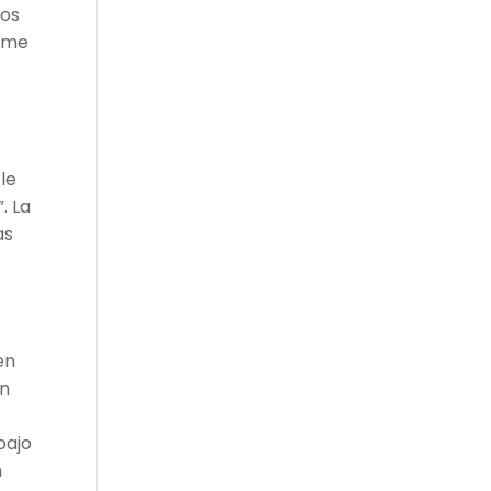
hos
aime
le
. La
as
en
ón
bajo
n