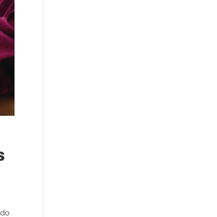
s
ado