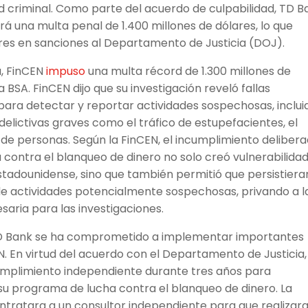
d criminal. Como parte del acuerdo de culpabilidad, TD B
á una multa penal de 1.400 millones de dólares, lo que
ares en sanciones al Departamento de Justicia (DOJ).
a, FinCEN
impuso
una multa récord de 1.300 millones de
 BSA. FinCEN dijo que su investigación reveló fallas
para detectar y reportar actividades sospechosas, inclui
delictivas graves como el tráfico de estupefacientes, el
a de personas. Según la FinCEN, el incumplimiento deliber
 contra el blanqueo de dinero no solo creó vulnerabilida
estadounidense, sino que también permitió que persistiera
 de actividades potencialmente sospechosas, privando a l
saria para las investigaciones.
 TD Bank se ha comprometido a implementar importantes
 En virtud del acuerdo con el Departamento de Justicia,
umplimiento independiente durante tres años para
 su programa de lucha contra el blanqueo de dinero. La
ntratara a un consultor independiente para que realizar