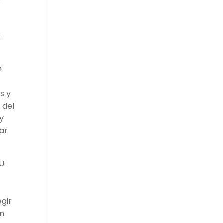
e
n
s y
 del
 y
gar
U.
egir
ón