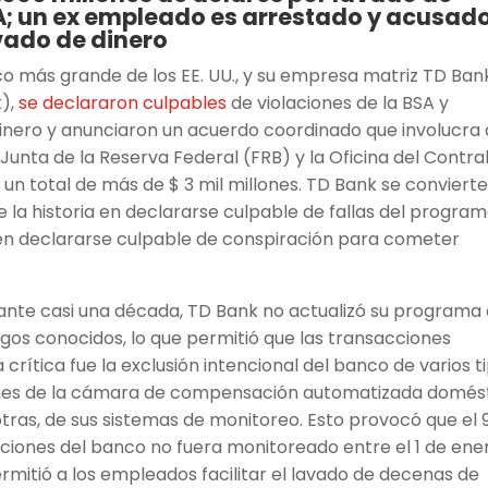
SA; un ex empleado es arrestado y acusad
avado de dinero
co más grande de los EE. UU., y su empresa matriz TD Ban
k),
se declararon culpables
de violaciones de la BSA y
inero y anunciaron un acuerdo coordinado que involucra 
Junta de la Reserva Federal (FRB) y la Oficina del Contra
n total de más de $ 3 mil millones. TD Bank se conviert
la historia en declararse culpable de fallas del progra
en declararse culpable de conspiración para cometer
ante casi una década, TD Bank no actualizó su programa
gos conocidos, lo que permitió que las transacciones
crítica fue la exclusión intencional del banco de varios t
ones de la cámara de compensación automatizada domés
otras, de sus sistemas de monitoreo. Esto provocó que el 
cciones del banco no fuera monitoreado entre el 1 de ene
permitió a los empleados facilitar el lavado de decenas de