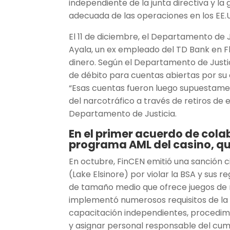
independiente de la junta directiva y l
adecuada de las operaciones en los EE.U
El 11 de diciembre, el Departamento de
Ayala, un ex empleado del TD Bank en F
dinero. Según el Departamento de Justi
de débito para cuentas abiertas por 
“Esas cuentas fueron luego supuestamen
del narcotráfico a través de retiros de 
Departamento de Justicia.
En el primer acuerdo de cola
programa AML del casino, q
En octubre, FinCEN emitió una sanción ci
(Lake Elsinore) por violar la BSA y sus r
de tamaño medio que ofrece juegos de m
implementó numerosos requisitos de la B
capacitación independientes, procedim
y asignar personal responsable del cumpl