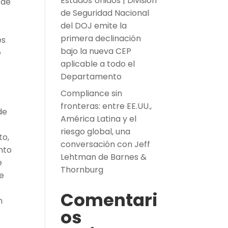
Estados Unidos | División
 de
de Seguridad Nacional
del DOJ emite la
primera declinación
es
bajo la nueva CEP
e
aplicable a todo el
Departamento
Compliance sin
fronteras: entre EE.UU.,
de
América Latina y el
riesgo global, una
to,
conversación con Jeff
nto
Lehtman de Barnes &
e
Thornburg
pe
Comentari
n
os