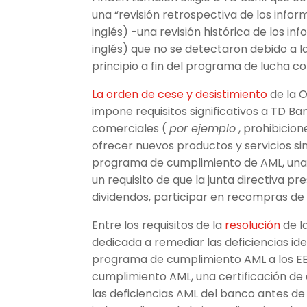
una “revisión retrospectiva de los infor
inglés) -una revisión histórica de los i
inglés) que no se detectaron debido a la
principio a fin del programa de lucha c
La orden de cese y desistimiento
de la O
impone requisitos significativos a TD Ban
comerciales (
por ejemplo
, prohibicio
ofrecer nuevos productos y servicios si
programa de cumplimiento de AML, una r
un requisito de que la junta directiva p
dividendos, participar en recompras de a
Entre los requisitos de la
resolución
de l
dedicada a remediar las deficiencias ide
programa de cumplimiento AML a los EE.
cumplimiento AML, una certificación de 
las deficiencias AML del banco antes de e