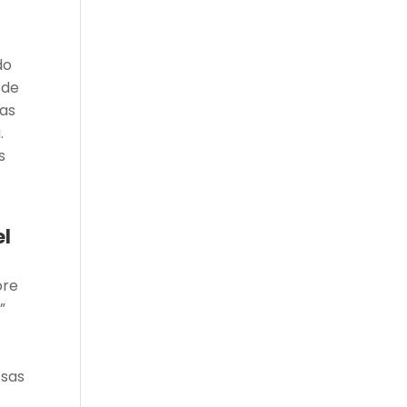
do
 de
tas
.
s
el
ore
”
osas