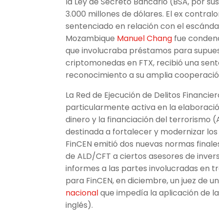
la Ley de Secreto Bancario (BSA, por sus
3.000 millones de dólares. El ex contra
sentenciado en relación con el escánda
Mozambique
Manuel Chang
fue condena
que involucraba préstamos para supuest
criptomonedas en FTX, recibió una sent
reconocimiento a su amplia cooperació
La Red de Ejecución de Delitos Financier
particularmente activa en la elaboraci
dinero y la financiación del terrorismo
destinada a fortalecer y modernizar lo
FinCEN emitió dos nuevas normas final
de ALD/CFT a ciertos asesores de inver
informes a las partes involucradas en t
para FinCEN, en diciembre, un juez de un
nacional
que impedía la aplicación de la
inglés).