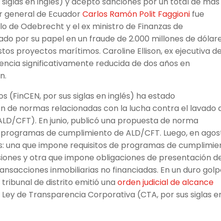
 siglas en inglés) y aceptó sanciones por un total de más
lor general de Ecuador
Carlos Ramón Polit Faggioni
fue
lo de Odebrecht y el ex ministro de Finanzas de
do por su papel en un fraude de 2.000 millones de dólar
os proyectos marítimos. Caroline Ellison, ex ejecutiva d
encia significativamente reducida de dos años en
n.
os (FinCEN, por sus siglas en inglés) ha estado
ón de normas relacionadas con la lucha contra el lavado 
 (ALD/CFT). En junio, publicó una propuesta de norma
s programas de cumplimiento de ALD/CFT. Luego, en agos
es: una que impone requisitos de programas de cumplimie
siones y otra que impone obligaciones de presentación d
ransacciones inmobiliarias no financiadas. En un duro gol
 tribunal de distrito emitió una
orden judicial de alcance
 Ley de Transparencia Corporativa (CTA, por sus siglas e