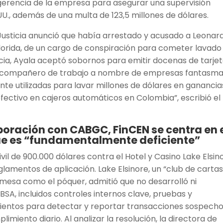
a gerencia de la empresa para asegurar una supervisión
U., además de una multa de 123,5 millones de dólares.
 Justicia anunció que había arrestado y acusado a Leonar
lorida, de un cargo de conspiración para cometer lavado
cia, Ayala aceptó sobornos para emitir docenas de tarje
su compañero de trabajo a nombre de empresas fantasma
te utilizadas para lavar millones de dólares en ganancia
efectivo en cajeros automáticos en Colombia”, escribió el
boración con CABGC, FinCEN se centra en 
ue es “fundamentalmente deficiente”
vil de 900.000 dólares contra el Hotel y Casino Lake Elsin
eglamentos de aplicación. Lake Elsinore, un “club de cartas
esa como el póquer, admitió que no desarrolló ni
SA, incluidos controles internos clave, pruebas y
ientos para detectar y reportar transacciones sospech
imiento diario. Al analizar la resolución, la directora de