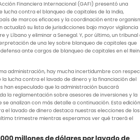
 Acción Financiera Internacional (GAFI) presentó una
 lucha contra el blanqueo de capitales de la India,
 país de marcos eficaces y la coordinación entre organi
 actualizó su lista de jurisdicciones bajo mayor vigilancia
ire y Líbano y eliminar a Senegal. Y, por último, un tribunal
terpretación de una ley sobre blanqueo de capitales que
a defensa ante cargos de blanqueo de capitales en el Rei
ma administración, hay mucha incertidumbre con respe
e la lucha contra el lavado de dinero y la financiación del
os han especulado que la administración buscará
da la reglamentación sobre asesores de inversiones y la
se analizan con más detalle a continuación. Esta edició
ra el lavado de dinero destaca nuestras elecciones de los
ltimo trimestre mientras esperamos ver qué traerá el
.000 millones de dólares por lavado de