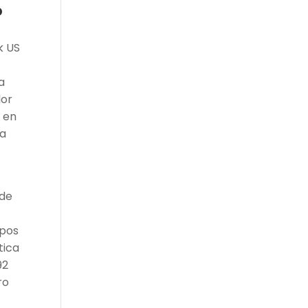
o
k US
a
lor
e en
ma
 de
ipos
tica
92
ro