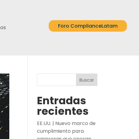
Foro ComplianceLatam
nos
Buscar
Entradas
recientes
EE.UU. | Nuevo marco de
cumplimiento para
empresas que operan