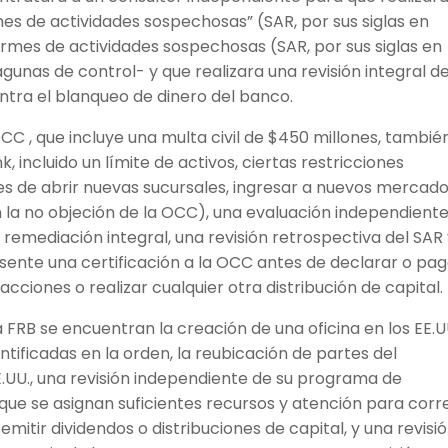
mes de actividades sospechosas” (SAR, por sus siglas en
nformes de actividades sospechosas (SAR, por sus siglas en
gunas de control- y que realizara una revisión integral d
ontra el blanqueo de dinero del banco.
CC , que incluye una multa civil de $450 millones, tambié
k, incluido un límite de activos, ciertas restricciones
nes de abrir nuevas sucursales, ingresar a nuevos mercado
n la no objeción de la OCC), una evaluación independiente
emediación integral, una revisión retrospectiva del SAR
resente una certificación a la OCC antes de declarar o pa
cciones o realizar cualquier otra distribución de capital.
a FRB se encuentran la creación de una oficina en los EE.U
ntificadas en la orden, la reubicación de partes del
UU., una revisión independiente de su programa de
que se asignan suficientes recursos y atención para corr
mitir dividendos o distribuciones de capital, y una revisi