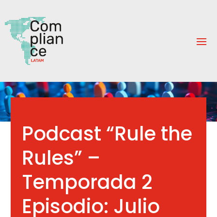
Podcast “Rule the
Rules” –
Temporada 2
Episodio: Julio