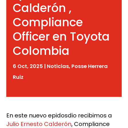
Calderón ,
Compliance
Officer en Toyota
Colombia
6 Oct, 2025
|
Noticias
,
Posse Herrera
Ruiz
En este nuevo epidosdio recibimos a
Julio Ernesto Calderón
, Compliance