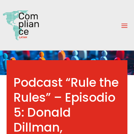
Podcast “Rule the
Rules” – Episodio
5: Donald
Dillman,