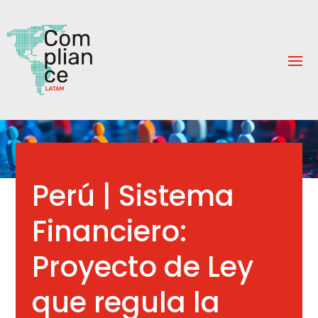
Perú | Sistema
Financiero:
Proyecto de Ley
que regula la