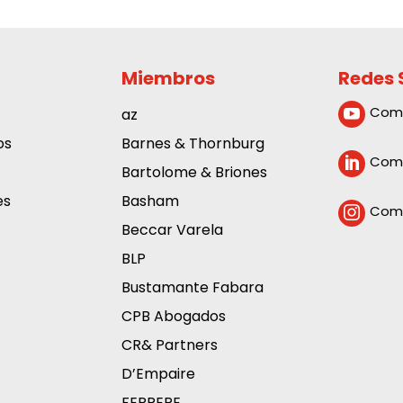
Miembros
Redes 
Com
az

os
Barnes & Thornburg
Comp

Bartolome & Briones
es
Basham
Comp

Beccar Varela
BLP
Bustamante Fabara
CPB Abogados
CR& Partners
D’Empaire
FERRERE