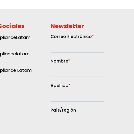
Sociales
Newsletter
plianceLatam
liancelatam
liance Latam