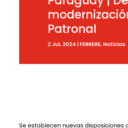
Paraguay | De
modernización
Patronal
2 Jul, 2024
|
FERRERE
,
Noticias
Se establecen nuevas disposiciones de