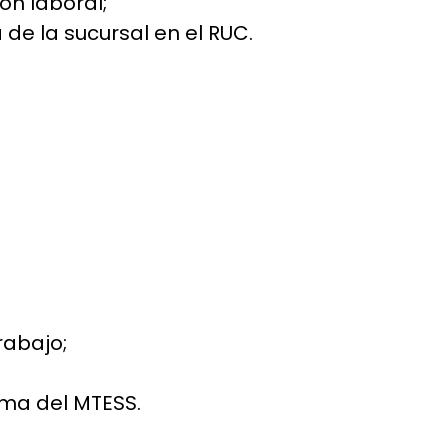
ón laboral;
 de la sucursal en el RUC.
rabajo;
rma del MTESS.