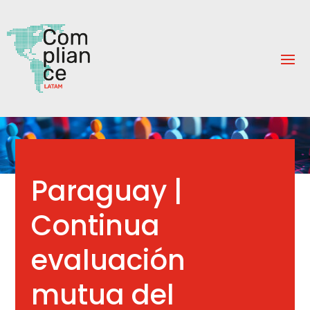
Paraguay |
Continua
evaluación
mutua del