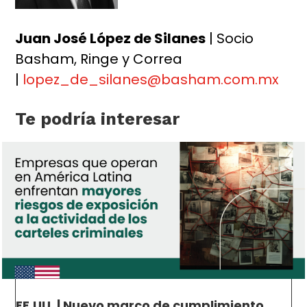
Juan José López de Silanes
| Socio
Basham, Ringe y Correa
|
lopez_de_silanes@basham.com.mx
Te podría interesar
EE.UU. | Nuevo marco de cumplimiento