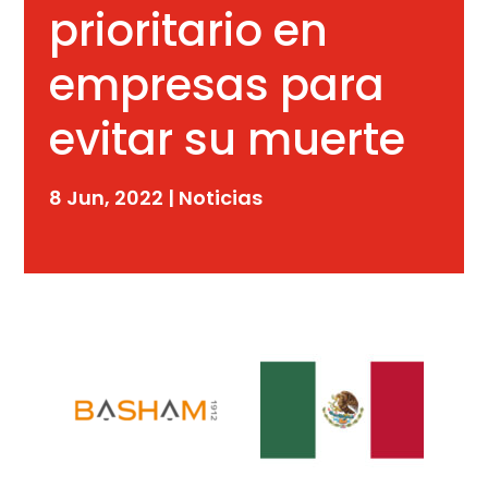
prioritario en
empresas para
evitar su muerte
8 Jun, 2022
|
Noticias