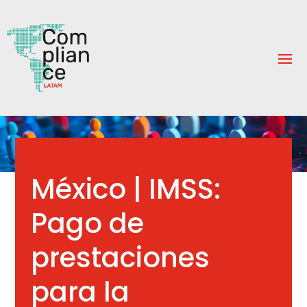
México | IMSS:
Pago de
prestaciones
para la