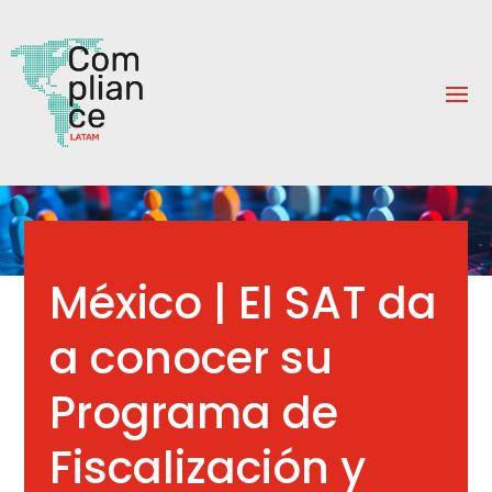
México | El SAT da
a conocer su
Programa de
Fiscalización y