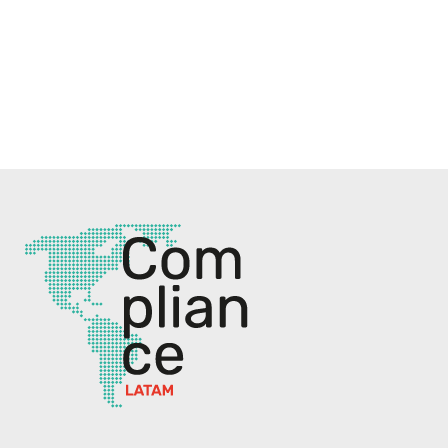
Redes Sociales
ComplianceLatam

Compliancelatam
