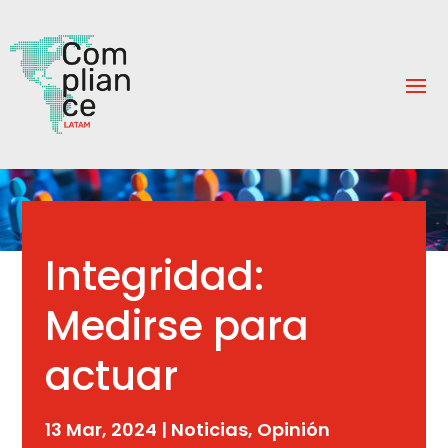
Integridad:
Medirse para
actuar
13 Mar, 2024
|
Noticias
,
Opinión