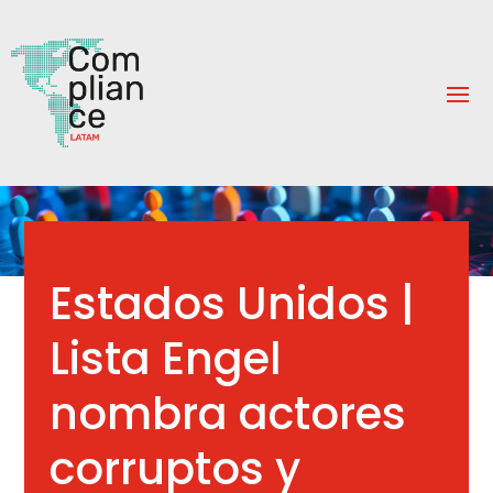
Estados Unidos |
Lista Engel
nombra actores
corruptos y