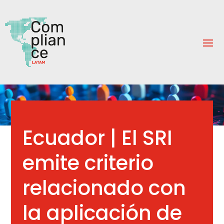
Ecuador | El SRI
emite criterio
relacionado con
la aplicación de