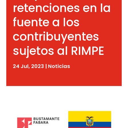
retenciones en la
fuente a los
contribuyentes
sujetos al RIMPE
24 Jul, 2023
|
Noticias