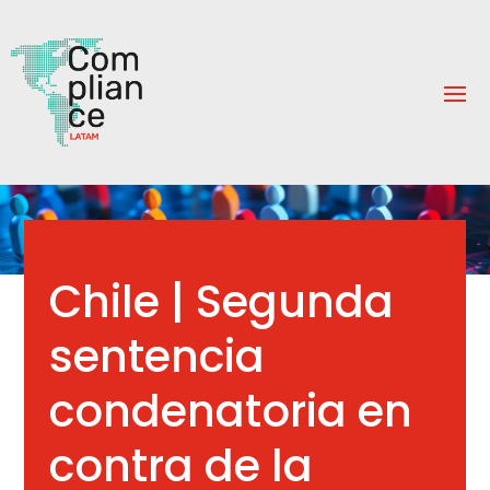
Chile | Segunda
sentencia
condenatoria en
contra de la