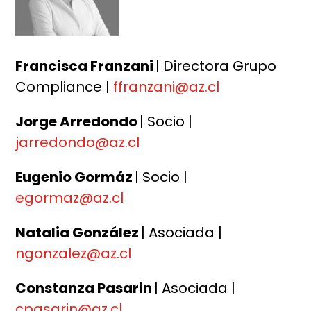
Francisca Franzani
| Directora Grupo
Compliance |
ffranzani@az.cl
Jorge Arredondo
| Socio |
jarredondo@az.cl
Eugenio Gormáz
| Socio |
egormaz@az.cl
Natalia González
| Asociada |
ngonzalez@az.cl
Constanza Pasarin
| Asociada |
cpasarin@az.cl