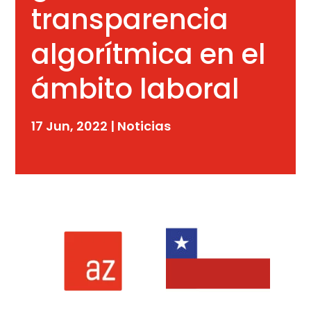
transparencia
algorítmica en el
ámbito laboral
17 Jun, 2022
|
Noticias