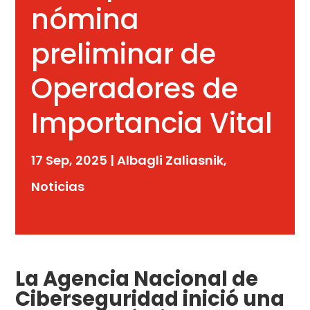
nómina
preliminar de
Operadores de
Importancia Vital
17 Sep, 2025
|
Albagli Zaliasnik
,
Noticias
La Agencia Nacional de
Ciberseguridad inició una