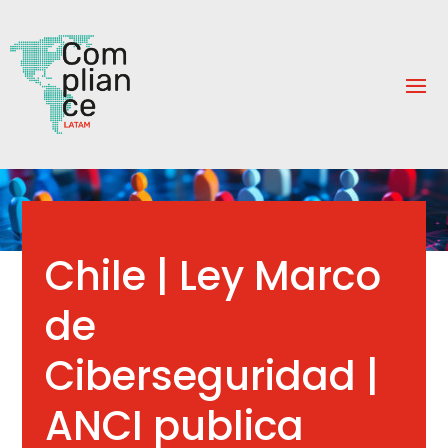
Chile | Ley Marco
de
Ciberseguridad |
ANCI publica