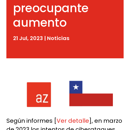
preocupante
aumento
21 Jul, 2023
|
Noticias
Según informes [
Ver detalle
], en marzo
de 2023 los intentos de ciberataques