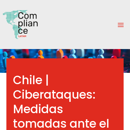
Chile |
Ciberataques:
Medidas
tomadas ante el