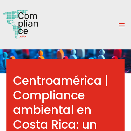
Centroamérica |
Compliance
ambiental en
Costa Rica: un