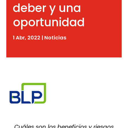
deber y una
oportunidad
1 Abr, 2022
|
Noticias
Cuáles son los beneficios y riesgos