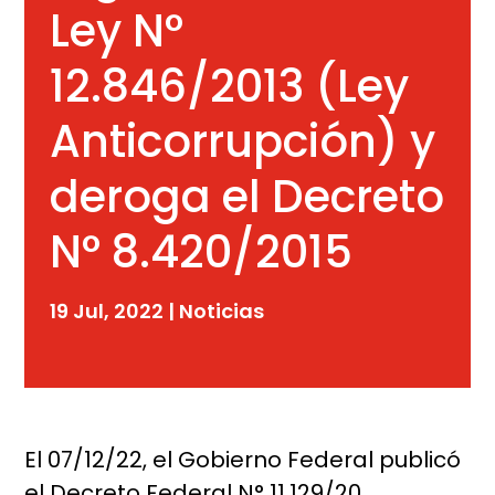
Ley N°
12.846/2013 (Ley
Anticorrupción) y
deroga el Decreto
N° 8.420/2015
19 Jul, 2022
|
Noticias
El 07/12/22, el Gobierno Federal publicó
el Decreto Federal N° 11.129/20