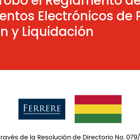
probó el Reglamento de
entos Electrónicos de 
 y Liquidación
 través de la Resolución de Directorio No. 07