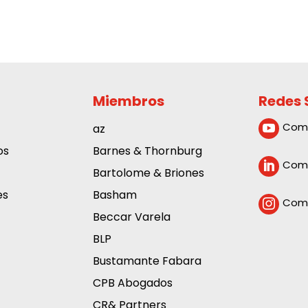
Miembros
Redes 
Com
az

os
Barnes & Thornburg
Comp

Bartolome & Briones
es
Basham
Comp

Beccar Varela
BLP
Bustamante Fabara
CPB Abogados
CR& Partners