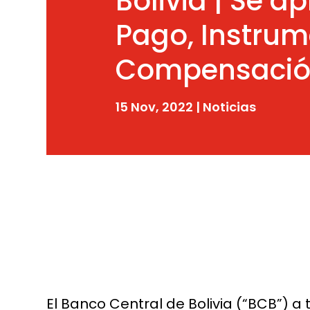
Bolivia | Se a
Pago, Instrum
Compensación
15 Nov, 2022
|
Noticias
El Banco Central de Bolivia (“BCB”) a