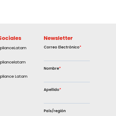
Sociales
Newsletter
plianceLatam
liancelatam
liance Latam