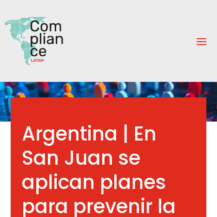
Argentina | En
San Juan se
aplican planes
para prevenir la