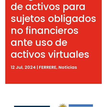
de activos para
sujetos obligados
no financieros
ante uso de
activos virtuales
12 Jul, 2024
|
FERRERE
,
Noticias