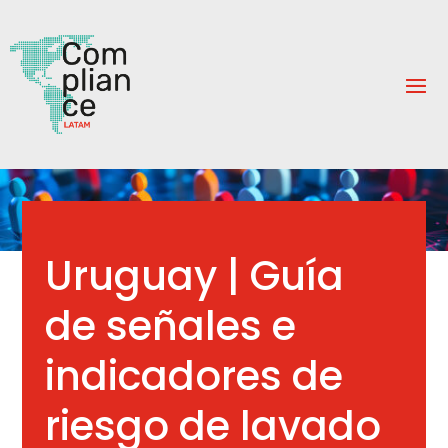
Uruguay | Guía
de señales e
indicadores de
riesgo de lavado