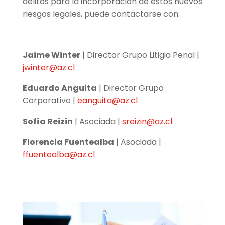
delitos para la incorporación de estos nuevos
riesgos legales, puede contactarse con:
Jaime Winter
| Director Grupo Litigio Penal |
jwinter@az.cl
Eduardo Anguita
| Director Grupo
Corporativo |
eanguita@az.cl
Sofía Reizin
| Asociada |
sreizin@az.cl
Florencia Fuentealba
| Asociada |
ffuentealba@az.cl