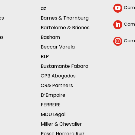
Com
az

os
Barnes & Thornburg
Comp

Bartolome & Briones
es
Basham
Comp

Beccar Varela
BLP
Bustamante Fabara
CPB Abogados
CR& Partners
D’Empaire
FERRERE
MDU Legal
Miller & Chevalier
Posse Herrera Ruiz