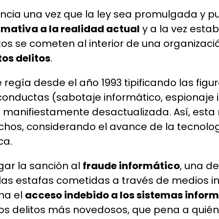
ncia una vez que la ley sea promulgada y p
mativa a la realidad actual
y a la vez esta
itos se cometen al interior de una organiz
os delitos
.
e regía desde el año 1993 tipificando las figu
onductas (sabotaje informático, espionaje in
a manifiestamente desactualizada. Así, es
os, considerando el avance de la tecnologí
ca.
gar la sanción al
fraude informático
, una d
las estafas cometidas a través de medios i
ona el
acceso indebido a los sistemas infor
 los delitos más novedosos, que pena a quié