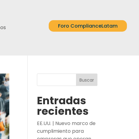
Foro ComplianceLatam
nos
Buscar
Entradas
recientes
EE.UU. | Nuevo marco de
cumplimiento para
empresas que operan