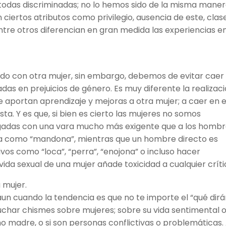
todas discriminadas; no lo hemos sido de la misma mane
 ciertos atributos como privilegio, ausencia de este, clas
 entre otros diferencian en gran medida las experiencias e
erdo con otra mujer, sin embargo, debemos de evitar caer
das en prejuicios de género. Es muy diferente la realizac
ue aportan aprendizaje y mejoras a otra mujer; a caer en e
sta. Y es que, si bien es cierto las mujeres no somos
zgadas con una vara mucho más exigente que a los hombr
da como “mandona”, mientras que un hombre directo es
tivos como “loca”, “perra”, “enojona” o incluso hacer
o vida sexual de una mujer añade toxicidad a cualquier críti
 mujer.
 aun cuando la tendencia es que no te importe el “qué dirá
char chismes sobre mujeres; sobre su vida sentimental 
o madre, o si son personas conflictivas o problemáticas. 