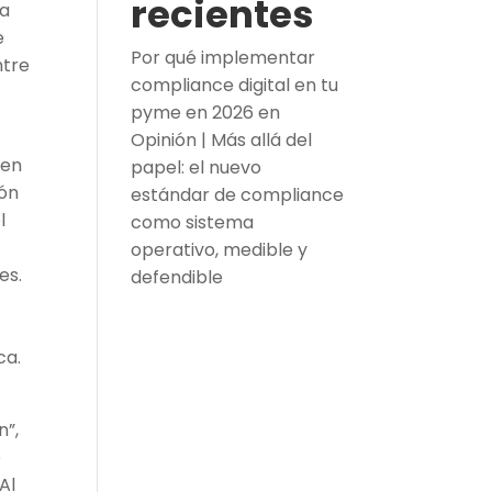
recientes
ra
e
Por qué implementar
ntre
compliance digital en tu
pyme en 2026
en
Opinión | Más allá del
 en
papel: el nuevo
ión
estándar de compliance
l
como sistema
operativo, medible y
es.
defendible
ca.
n”,
o
Al