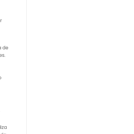
r
a de
es.
o
r
liza