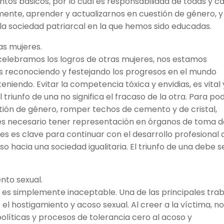
ntos básicos, por lo cual es responsabilidad de todas y c
ente, aprender y actualizarnos en cuestión de género, y
a sociedad patriarcal en la que hemos sido educadas.
as mujeres.
lebramos los logros de otras mujeres, nos estamos
 reconociendo y festejando los progresos en el mundo
iendo. Evitar la competencia tóxica y envidias, es vital 
 triunfo de una no significa el fracaso de la otra. Para po
estión de género, romper techos de cemento y de cristal,
s, es necesario tener representación en órganos de toma 
es es clave para continuar con el desarrollo profesional 
aso hacia una sociedad igualitaria. El triunfo de una debe s
nto sexual.
r, es simplemente inaceptable. Una de las principales tra
 hostigamiento y acoso sexual. Al creer a la víctima, n
políticas y procesos de tolerancia cero al acoso y