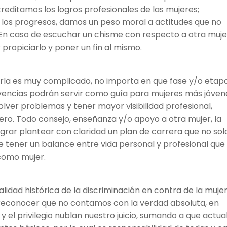
editamos los logros profesionales de las mujeres;
os progresos, damos un peso moral a actitudes que no
 En caso de escuchar un chisme con respecto a otra muje
 propiciarlo y poner un fin al mismo.
arla es muy complicado, no importa en que fase y/o etap
vivencias podrán servir como guía para mujeres más jóven
olver problemas y tener mayor visibilidad profesional,
nero. Todo consejo, enseñanza y/o apoyo a otra mujer, la
grar plantear con claridad un plan de carrera que no sol
re tener un balance entre vida personal y profesional que
 como mujer.
idad histórica de la discriminación en contra de la muje
 reconocer que no contamos con la verdad absoluta, en
 el privilegio nublan nuestro juicio, sumando a que actua