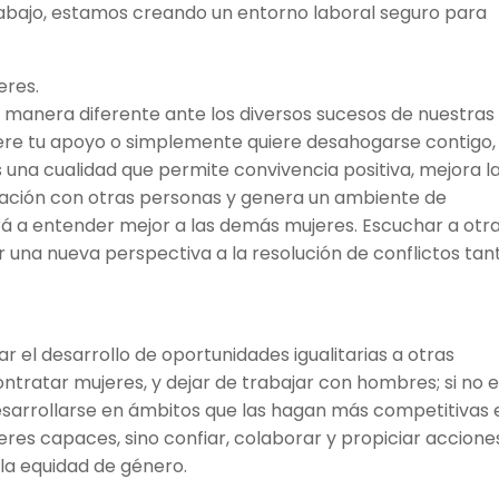
rabajo, estamos creando un entorno laboral seguro para
eres.
anera diferente ante los diversos sucesos de nuestras
quiere tu apoyo o simplemente quiere desahogarse contigo,
 una cualidad que permite convivencia positiva, mejora l
elación con otras personas y genera un ambiente de
á a entender mejor a las demás mujeres. Escuchar a otr
r una nueva perspectiva a la resolución de conflictos tan
 el desarrollo de oportunidades igualitarias a otras
ntratar mujeres, y dejar de trabajar con hombres; si no e
esarrollarse en ámbitos que las hagan más competitivas 
eres capaces, sino confiar, colaborar y propiciar accione
e la equidad de género.