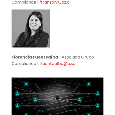
Compliance |
ffranzani@az.cl
Florencia Fuentealba
| Asociada Grupo
Compliance |
ffuentealba@az.cl