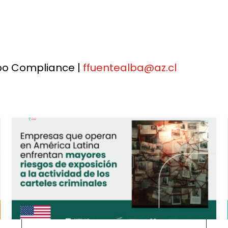
po Compliance |
ffuentealba@az.cl