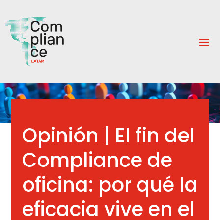
Opinión | El fin del
Compliance de
oficina: por qué la
eficacia vive en el