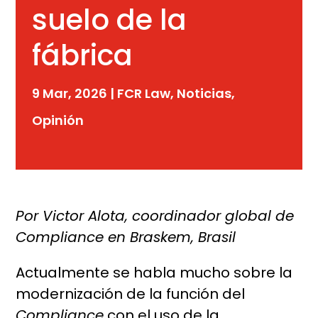
suelo de la
fábrica
9 Mar, 2026
|
FCR Law
,
Noticias
,
Opinión
Por Victor Alota, coordinador global de
Compliance en Braskem, Brasil
Actualmente se habla mucho sobre la
modernización de la función del
Compliance
con el uso de la