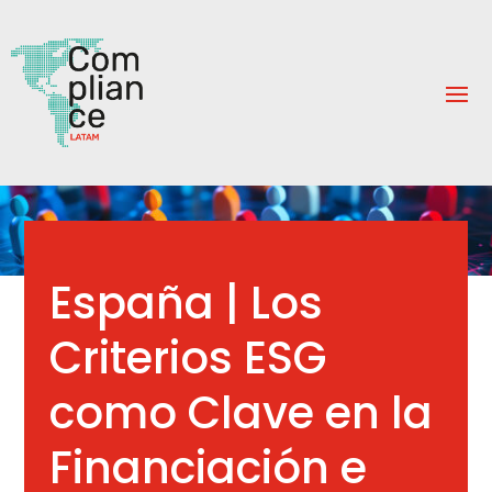
España | Los
Criterios ESG
como Clave en la
Financiación e