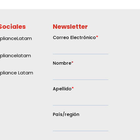
Sociales
Newsletter
plianceLatam
liancelatam
liance Latam