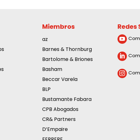
Miembros
Redes 
Com
az

os
Barnes & Thornburg
Comp

Bartolome & Briones
es
Basham
Comp

Beccar Varela
BLP
Bustamante Fabara
CPB Abogados
CR& Partners
D’Empaire
FERRERE