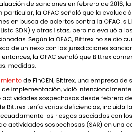
aluación de sanciones en febrero de 2016, l
n particular, la OFAC señaló que la evaluaci
nes en busca de aciertos contra la OFAC. s
ta SDN) y otras listas, pero no evaluó a lo
cionadas. Según la OFAC, Bittrex no se dio 
usca de un nexo con las jurisdicciones sanci
 entonces, la OFAC señaló que Bittrex comen
as. medidas.
imiento
de FinCEN
, Bittrex, una empresa de 
s de implementación, violó intencionalmente
e actividades sospechosas desde febrero de
Bittrex tenía varias deficiencias, incluida l
decuadamente los riesgos asociados con los p
 de actividades sospechosas (SAR) en una ca