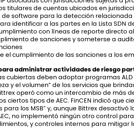
 IP asociadas con jurisdicciones sujetas a
os titulares de cuentas ubicados en jurisdi
e software para la detección relacionada 
a identificar a las partes en la Lista SDN d
mplimiento con líneas de reporte directo al D
plimiento de sanciones y someterse a audit
nciones
re el cumplimiento de las sanciones a los e
para administrar actividades de riesgo par
esas cubiertas deben adoptar programas AL
za y el volumen” de los servicios que brind
 Bittrex operó como un intercambio de más d
dos ciertos tipos de AEC. FinCEN indicó que c
 para los MSB” y, aunque Bittrex desactivó 
AEC, no implementó ningún otro control para
mientos, y controles internos para mitigar 