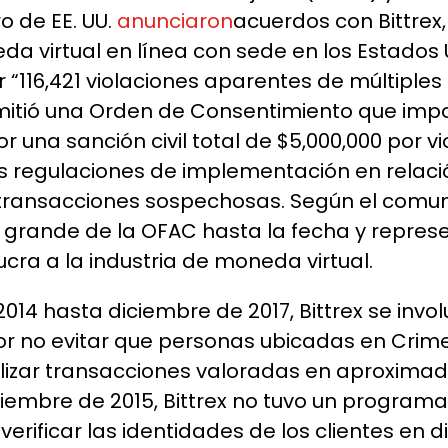
o de EE. UU.
anunciaron
acuerdos con Bittrex,
virtual en línea con sede en los Estados Un
r “116,421 violaciones aparentes de múltipl
itió una Orden de Consentimiento que impon
 una sanción civil total de $5,000,000 por v
us regulaciones de implementación en relaci
 transacciones sospechosas. Según el comun
grande de la OFAC hasta la fecha y represe
cra a la industria de moneda virtual.
14 hasta diciembre de 2017, Bittrex se involu
 no evitar que personas ubicadas en Crimea,
izar transacciones valoradas en aproximad
iembre de 2015, Bittrex no tuvo un program
erificar las identidades de los clientes en 