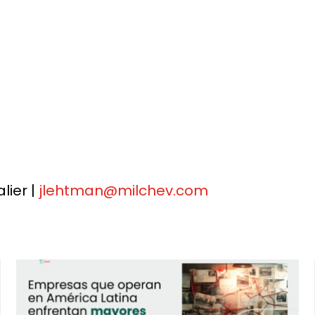
lier |
jlehtman@milchev.com