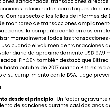
icciones sancionadas, transacciones direct
ransacciones relacionadas con ataques de ra
on respecto a las fallas de informes de Bi
de monitoreo de transacciones ampliamente
sacciones, la compañía confió en dos empl
isar manualmente todas las transacciones 
luso cuando el volumen de transacciones d
 valor diario de aproximadamente USD 97,9 m
pleados. FinCEN también destacó que Bittre
 hasta octubre de 2017 cuando Bittrex recibi
 a su cumplimiento con la BSA, luego presen
s
to desde el principio
. Un factor agravante 
iento de sanciones durante casi dos años 