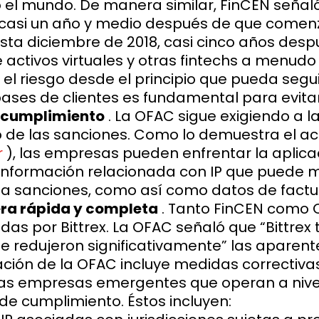
o el mundo. De manera similar, FinCEN seña
a casi un año y medio después de que come
ta diciembre de 2018, casi cinco años despu
 activos virtuales y otras fintechs a menud
l riesgo desde el principio que pueda segu
 bases de clientes es fundamental para evitar
e cumplimiento
. La OFAC sigue exigiendo a
o de las sanciones. Como lo demuestra el ac
r
), las empresas pueden enfrentar la aplicac
información relacionada con IP que puede m
 a sanciones, como así como datos de factura
era rápida y completa
. Tanto FinCEN como 
s por Bittrex. La OFAC señaló que “Bittrex
e redujeron significativamente” las aparent
ación de la OFAC incluye medidas correctiv
 otras empresas emergentes que operan a ni
de cumplimiento. Éstos incluyen: