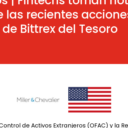
s | Fintechs toman not
 las recientes accione
de Bittrex del Tesoro
e Control de Activos Extranjeros (OFAC) y la R